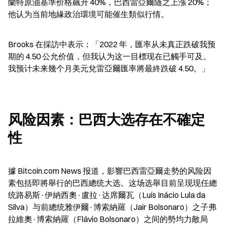
蘭特原油基準价格飆升 40%，巴西雷亞爾随之上漲 20%；
他认为当前地緣政治環境可能催生類似行情。
Brooks 在採訪中表示：「2022 年，匯率从未真正跌破我预
期的 4.50 公允价值，但我认为这一目標现在已觸手可及。
我预计未来幾个月美元兌雷亞爾匯率將最終跌破 4.50。」
风险因素：巴西大选存在不確定
性
據 Bitcoin.com News 报道，影響巴西雷亞爾走勢的风险因
素包括即將舉行的巴西總统大选。这场选舉目前呈现现任總
统路易斯·伊納西奧·盧拉·达席爾瓦（Luís Inácio Lula da 
Silva）与前總统雅伊爾·博索納羅（Jair Bolsonaro）之子弗
拉維奧·博索納羅（Flávio Bolsonaro）之间的勢均力敵局