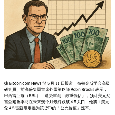
據 Bitcoin.com News 於 5 月 11 日报道，布魯金斯学会高級
研究員、前高盛集團首席外匯策略師 Robin Brooks 表示，
巴西雷亞爾（BRL）「遭受重創且嚴重低估」，预计美元兌
雷亞爾匯率將在未来幾个月最終跌破 4.5 关口；他將 1 美元
兌 4.5 雷亞爾定義为該货币的「公允价值」匯率。