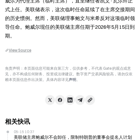
威尔为代理主席（临时主席），直至继任者凯文·瓦尔许正
式上任。美联储表示，这次临时任命延续了在主席交接期间
的历史惯例。然而，美联储理事鲍文与米希反对这项临时领
导任命。鲍威尔现任的美联储主席任期于2026年5月15日到
期。
View Source
免责声明：本页面信息可能来自第三方，仅供参考，不代表 Gate 的观点或意
见，亦不构成任何财务、投资或法律建议。数字资产交易风险较高，请勿仅依
赖本页面信息作出决策。具体内容详见
声明
。
相关快讯
05-15 10:37
美联储主席鲍威尔不会卸任，限制特朗普的董事会提名人计划