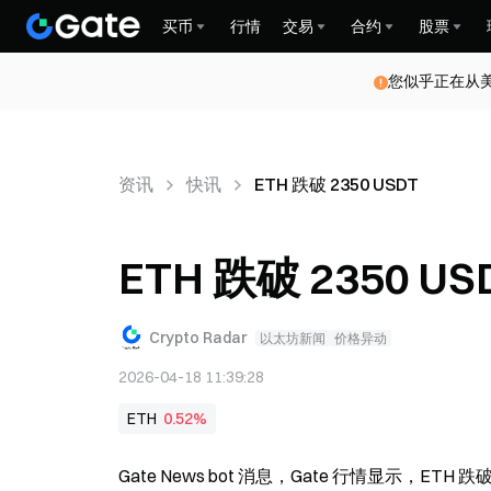
买币
行情
交易
合约
股票
您似乎正在从
资讯
快讯
ETH 跌破 2350 USDT
ETH 跌破 2350 US
Crypto Radar
以太坊新闻
价格异动
2026-04-18 11:39:28
ETH
0.52%
Gate News bot 消息，Gate 行情显示，ETH 跌破 