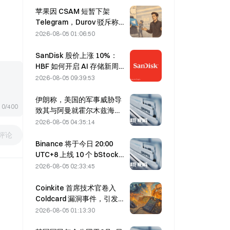
苹果因 CSAM 短暂下架
Telegram，Durov 驳斥称遭
“安全攻击”
2026-08-05 01:06:50
SanDisk 股价上涨 10%：
HBF 如何开启 AI 存储新周
期，财报能否验证增长逻
2026-08-05 09:39:53
辑？
伊朗称，美国的军事威胁导
0/400
致其与阿曼就霍尔木兹海峡
达成协议的时间推迟至8月5
2026-08-05 04:35:14
日
评论
Binance 将于今日 20:00
UTC+8 上线 10 个 bStocks
交易对，挂单手续费为零
2026-08-05 02:33:45
Coinkite 首席技术官卷入
Coldcard 漏洞事件，引发四
轮攻击并造成 1.14 亿美元损
2026-08-05 01:13:30
失