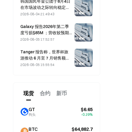
韩国国民年金公团于8月4日
在市场波动之际转向稳定型
股票
2026-08-04 21:49:43
Galaxy 报告2026年第二季
度亏损$85M ；营收较预期
低3亿美元，股价下跌
2026-08-05 17:52:57
7.23%。
Tanger 报告称，世界杯旅
游推动 6 月至 7 月销售额增
长 5%
2026-08-05 15:55:54
现货
合约
新币
GT
$6.65
狗头
-0.29%
BTC
$64,882.7