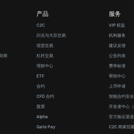
产品
服务
C2C
VIP 权益
闪兑与大宗交易
机构服务
现货交易
建议反馈
赞助商
杠杆交易
公告列表
理财中心
费率标准
ETF
帮助中心
合约
上币申请
CFD 合约
智能合约安全
股票
开发者中心（
Alpha
官方验证渠道
Gate Pay
C2C 商家招