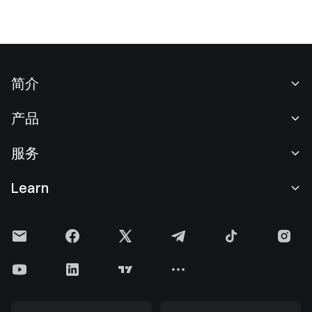
简介
关于我们
产品
职业机会
C2C
服务
新闻中心
闪兑与大宗交易
VIP 权益
F1 红牛车队官方赞助商
Learn
现货交易
机构服务
用户协议
学院
杠杆交易
建议反馈
风险警示
Gate 快讯
理财中心
公告列表
隐私政策
Gate 博客
ETF
费率标准
Cookie 政策
加密货币百科
合约
帮助中心
媒体工具包
Gate 研究院
CFD 合约