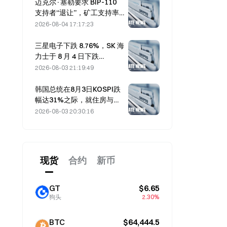
迈克尔·塞勒要求 BIP-110
支持者“退让”，矿工支持率
停滞在 2.70%
2026-08-04 17:17:23
三星电子下跌 8.76%，SK 海
力士于 8 月 4 日下跌
8.79%，此前 7 月涨势强劲
2026-08-03 21:19:49
韩国总统在8月3日KOSPI跌
幅达31%之际，就住房与股
市召开为期7.5小时的紧急会
2026-08-03 20:30:16
议
现货
合约
新币
GT
$6.65
狗头
2.30%
BTC
$64,444.5