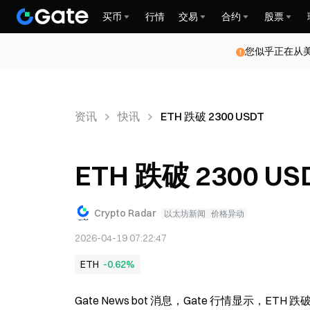
买币
行情
交易
合约
股票
您似乎正在从
资讯
快讯
ETH 跌破 2300 USDT
ETH 跌破 2300 US
Crypto Radar
以太坊新闻
价格异动
2026-04-19 07:22:47
ETH
-0.62%
Gate News bot 消息，Gate 行情显示，ETH 跌破 