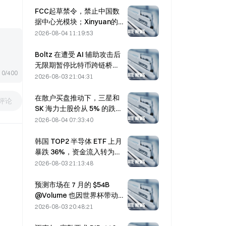
FCC起草禁令，禁止中国数
据中心光模块；Xinyuan的
市场份额面临27%的冲击
2026-08-04 11:19:53
Boltz 在遭受 AI 辅助攻击后
无限期暂停比特币跨链桥服
0/400
务
2026-08-03 21:04:31
在散户买盘推动下，三星和
评论
SK 海力士股价从 5% 的跌幅
中反弹
2026-08-04 07:33:40
韩国 TOP2 半导体 ETF 上月
暴跌 36%，资金流入转为流
出
2026-08-03 21:13:48
预测市场在 7 月的 $54B
@Volume 也因世界杯带动
交易而达到热度
2026-08-03 20:48:21