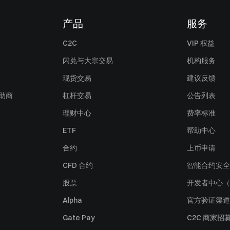
产品
服务
C2C
VIP 权益
闪兑与大宗交易
机构服务
现货交易
建议反馈
赞助商
杠杆交易
公告列表
理财中心
费率标准
ETF
帮助中心
合约
上币申请
CFD 合约
智能合约安全
股票
开发者中心（
Alpha
官方验证渠道
Gate Pay
C2C 商家招