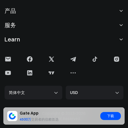
关于我们
产品
职业机会
C2C
服务
新闻中心
闪兑与大宗交易
VIP 权益
F1 红牛车队官方赞助商
Learn
现货交易
机构服务
用户协议
学院
杠杆交易
建议反馈
风险警示
Gate 快讯
理财中心
公告列表
隐私政策
Gate 博客
ETF
费率标准
Cookie 政策
加密货币百科
合约
帮助中心
媒体工具包
Gate 研究院
CFD 合约
简体中文
USD
上币申请
储备金
比特币减半
股票
智能合约安全
牌照
以太坊 (ETH) 升级
Alpha
开发者中心（API）
安全方案
Gate App
Copyright © 2013-2026.
下载
大数据
Gate Pay
All Right Reserved.
4500万
交易者的信赖首选
官方验证渠道
GateToken (GT)
加密货币价格
Gate Card