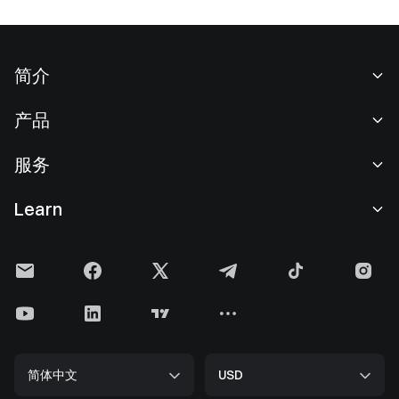
简介
关于我们
产品
职业机会
C2C
服务
新闻中心
闪兑与大宗交易
VIP 权益
F1 红牛车队官方赞助商
Learn
现货交易
机构服务
用户协议
学院
杠杆交易
建议反馈
风险警示
Gate 快讯
理财中心
公告列表
隐私政策
Gate 博客
ETF
费率标准
Cookie 政策
加密货币百科
合约
帮助中心
媒体工具包
Gate 研究院
CFD 合约
简体中文
USD
上币申请
储备金
比特币减半
股票