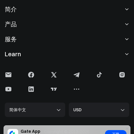
简介
关于我们
产品
职业机会
C2C
服务
新闻中心
闪兑与大宗交易
VIP 权益
F1 红牛车队官方赞助商
Learn
现货交易
机构服务
用户协议
学院
杠杆交易
建议反馈
风险警示
Gate 快讯
理财中心
公告列表
隐私政策
Gate 博客
ETF
费率标准
Cookie 政策
加密货币百科
合约
帮助中心
媒体工具包
Gate 研究院
CFD 合约
简体中文
USD
上币申请
储备金
比特币减半
股票
智能合约安全
牌照
以太坊 (ETH) 升级
Alpha
开发者中心（API）
安全方案
Gate App
Copyright © 2013-2026.