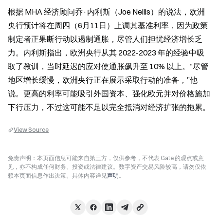
根据 MHA 经济顾问乔·内利斯（Joe Nellis）的说法，欧洲
央行预计将在周四（6月11日）上调其基准利率，因为政策
制定者正果断行动以遏制通胀，尽管人们担忧经济增长乏
力。内利斯指出，欧洲央行从其 2022-2023 年的经验中吸
取了教训，当时延迟的应对使通胀飙升至 10% 以上。“尽管
地区增长缓慢，欧洲央行正在展示采取行动的准备，”他
说。更高的利率可能吸引外国资本、强化欧元并对价格施加
下行压力，不过这可能不足以完全抵消对经济扩张的拖累。
View Source
免责声明：本页面信息可能来自第三方，仅供参考，不代表 Gate 的观点或意
见，亦不构成任何财务、投资或法律建议。数字资产交易风险较高，请勿仅依
赖本页面信息作出决策。具体内容详见
声明
。