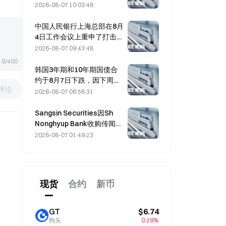
3.4325%
2026-08-07 10:03:48
中国人民银行上海总部在8月
4日工作会议上重申了打击加
密货币的政策。
2026-08-07 09:43:48
0/400
韩国3年期和10年期国债合
约于8月7日下跌，因下周拍
评论
卖临近。
2026-08-07 06:58:31
Sangsin Securities因Sh
Nonghyup Bank收购传闻飙
升29.91%
2026-08-07 01:49:23
现货
合约
新币
GT
$6.74
狗头
0.29%