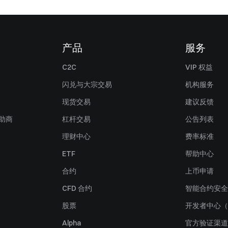
产品
服务
C2C
VIP 权益
闪兑与大宗交易
机构服务
现货交易
建议反馈
赞助商
杠杆交易
公告列表
理财中心
费率标准
ETF
帮助中心
合约
上币申请
CFD 合约
智能合约安全
股票
开发者中心（
Alpha
官方验证渠道