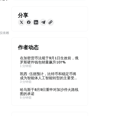
分享
勿仅依赖
作者动态
在加密货币法规于9月1日生效前，俄
罗斯硬件钱包销量飙升107%
1 分钟前
凯西·伍德预计，比特币和稳定币将
成为智能体人工智能转型的主要受益
者
3 分钟前
哈马斯于8月9日重申对加沙停火路线
图的承诺
5 分钟前