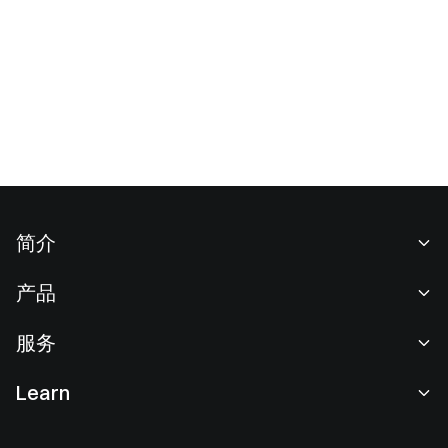
简介
关于我们
产品
职业机会
C2C
服务
新闻中心
闪兑与大宗交易
VIP 权益
F1 红牛车队官方赞助商
Learn
现货交易
机构服务
用户协议
学院
杠杆交易
建议反馈
风险警示