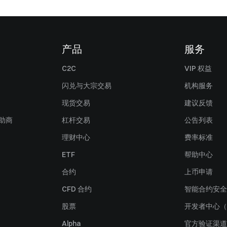
产品
服务
C2C
VIP 权益
闪兑与大宗交易
机构服务
现货交易
建议反馈
赞助商
杠杆交易
公告列表
理财中心
费率标准
ETF
帮助中心
合约
上币申请
CFD 合约
智能合约安全
股票
开发者中心（
Alpha
官方验证渠道