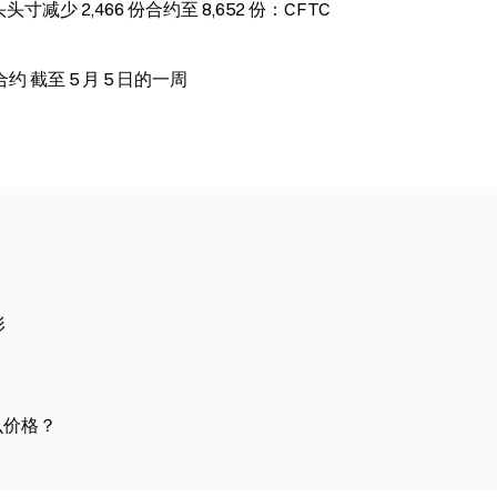
减少 2,466 份合约至 8,652 份：CFTC
约 截至 5 月 5 日的一周
形
么价格？