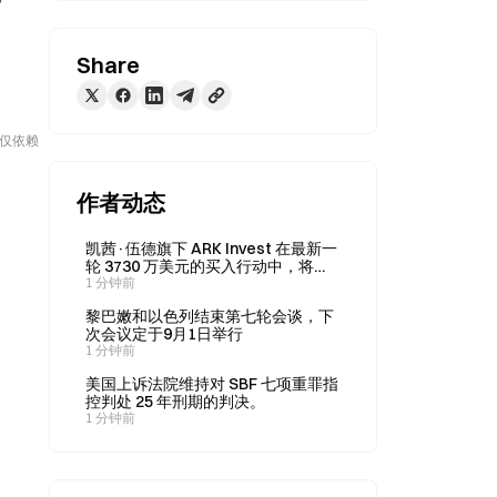
Share
勿仅依赖
作者动态
凯茜·伍德旗下 ARK Invest 在最新一
轮 3730 万美元的买入行动中，将
SpaceX 和 Circle 列为最大持仓。
1 分钟前
黎巴嫩和以色列结束第七轮会谈，下
次会议定于9月1日举行
1 分钟前
美国上诉法院维持对 SBF 七项重罪指
控判处 25 年刑期的判决。
1 分钟前