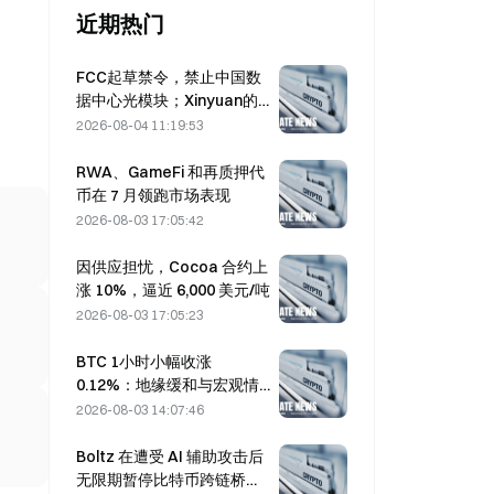
近期热门
FCC起草禁令，禁止中国数
据中心光模块；Xinyuan的
市场份额面临27%的冲击
2026-08-04 11:19:53
RWA、GameFi 和再质押代
币在 7 月领跑市场表现
2026-08-03 17:05:42
因供应担忧，Cocoa 合约上
涨 10%，逼近 6,000 美元/吨
2026-08-03 17:05:23
BTC 1小时小幅收涨
0.12%：地缘缓和与宏观情
绪共振推动短线反弹
2026-08-03 14:07:46
Boltz 在遭受 AI 辅助攻击后
无限期暂停比特币跨链桥服