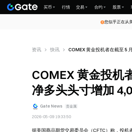
买币
行情
交易
合约
股票
您似乎正在从
资讯
快讯
COMEX 黄金投机者在截至 5 
COMEX 黄金投机者
净多头头寸增加 4,0
Gate News
贵金属
2026-05-09 19:33:50
据美国商品期货交易委员会（CFTC）称，投机者在 C