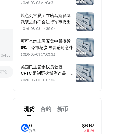
务
2026-08-03 21:04:31
以色列官员：在哈马斯解除
武装之前不会进行军事撤出
2026-08-03 17:39:07
可可合约上周五盘中暴涨近
8%，令市场参与者感到意外
2026-08-03 17:05:32
0/400
美国民主党参议员敦促
评论
CFTC 限制野火博彩产品，
因创纪录的野火季节
2026-08-03 16:07:35
现货
合约
新币
GT
$6.67
狗头
2.61%