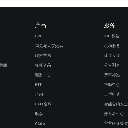
产品
服务
C2C
VIP 权益
闪兑与大宗交易
机构服务
现货交易
建议反馈
赞助商
杠杆交易
公告列表
理财中心
费率标准
ETF
帮助中心
合约
上币申请
CFD 合约
智能合约安全
股票
开发者中心（
Alpha
官方验证渠道