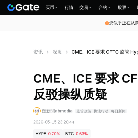
买币
行情
交易
合约
股票
您似乎正在从
资讯
深度
CME、ICE 要求 CFTC 监管 
CME、ICE 要求 CF
反驳操纵质疑
鏈新聞abmedia
监管政策
执法行动
每日新闻
2026-05-15 23:26:44
HYPE
0.70%
BTC
0.63%