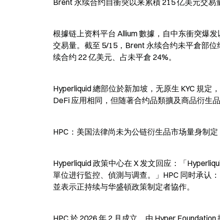
Brent 永续合约自衝突以来累積 215 亿美元交易
根據链上资料平台 Allium 數據，自中东衝突爆发以来，
交易量。截至 5/15，Brent 永续合约未平倉部位约 3
续合约 22 亿美元、占未平倉 24%。
Hyperliquid 總部位於新加坡，无原生 KYC 
DeFi 应用相同，但随著合约品類擴及商品衍生品
HPC：美国法律尚未为公链衍生品市场量身制定
Hyperliquid 政策中心在 X 发文回应：「H
單位进行監控、偵測与调查。」HPC 同时承认：「美
並表示正持续与华盛頓政策制定者協作。
HPC 於 2026 年 2 月成立，由 Hyper Found