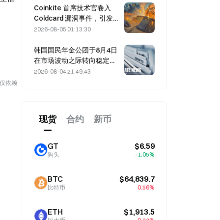
Coinkite 首席技术官卷入
Coldcard 漏洞事件，引发四
轮攻击并造成 1.14 亿美元损
2026-08-05 01:13:30
失
韩国国民年金公团于8月4日
在市场波动之际转向稳定型
股票
2026-08-04 21:49:43
勿仅依赖
现货
合约
新币
GT
$6.59
狗头
-1.05%
BTC
$64,839.7
比特币
0.56%
ETH
$1,913.5