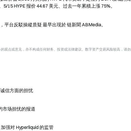
 HYPE 报价 44.67 美元、过去一年累積上漲 75%。
iquid，平台反駁操縱质疑 最早出现於 链新聞 ABMedia。
te 的观点或意见，亦不构成任何财务、投资或法律建议。数字资产交易风险较高，请
E 市场诚信方面的担忧
续合约市场担忧的报道
强对 Hyperliquid 的监管