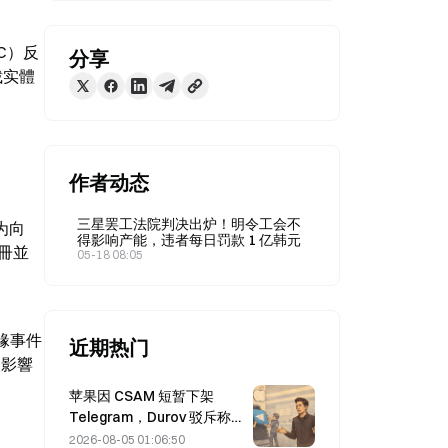
TC）反
分享
裁实體
作者动态
三星罢工法院判决出炉！明令工会不
为向 
得影响产能，违者每日罚款 1 亿韩元
註冊並
05-18 08:05
地緣事件
近期热门
，影響
苹果因 CSAM 短暂下架
Telegram，Durov 驳斥称遭
“安全攻击”
2026-08-05 01:06:50