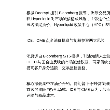
根據 Decrypt 援引 Bloomberg 报導，
映 Hyperliquid 对市场誠信構成风险，主
匿名操縱油价。Hyperliquid 政策中心（HP
ICE、CME 点名油价操縱与制裁規避两大风险
消息源自 Bloomberg 5/15 报導，引述知情人士指
CFTC 与国会山反映的市场誠信议題。两家傳统交易所
提高客戶身分追蹤、交易監控義務。
核心擔憂集中在油价合约。特朗普下令封锁荷姆茲海峽
首选的避险与投机场域。ICE 与 CME 认为
运输与商品成本。