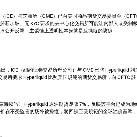
洲际交易所（ICE）与芝商所（CME）已向美国商品期货交易委員会（CF
張这个位於新加坡、无 KYC 要求的去中心化交易所可能让內部人或受制
C）5/15 公开反擊，主張链上透明性本身就是反操縱的防線。
出，ICE（紐约证券交易所母公司）与 CME 已將 Hyperliquid 列
要求 Hyperliquid 比照美国規範的期货交易所，向 CFTC 
当时 Hyperliquid 原油期货即漲 7%，反映該平台已成为
，若油价在不受監管的场外被操縱，將回饋至受規範的全球油价基準