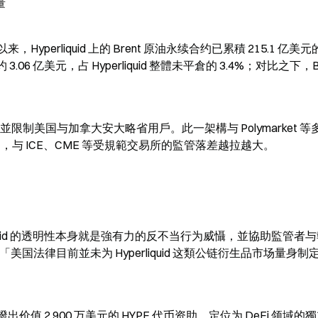
量
Hyperliquid 上的 Brent 原油永续合约已累積 215.1 亿美
.06 亿美元，占 Hyperliquid 整體未平倉的 3.4%；对比之下，B
規定，並限制美国与加拿大安大略省用戶。此一架構与 Polymarket 等多
，与 ICE、CME 等受規範交易所的監管落差越拉越大。
yperliquid 的透明性本身就是強有力的反不当行为威懾，並協助監管者
国法律目前並未为 Hyperliquid 这類公链衍生品市场量身制
ation 撥出价值 2,900 万美元的 HYPE 代币资助，定位为 DeFi 领域的