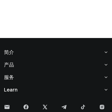
简介
关于我们
产品
职业机会
C2C
服务
新闻中心
闪兑与大宗交易
VIP 权益
F1 红牛车队官方赞助商
Learn
现货交易
机构服务
用户协议
学院
杠杆交易
建议反馈
风险警示
Gate 快讯
理财中心
公告列表
隐私政策