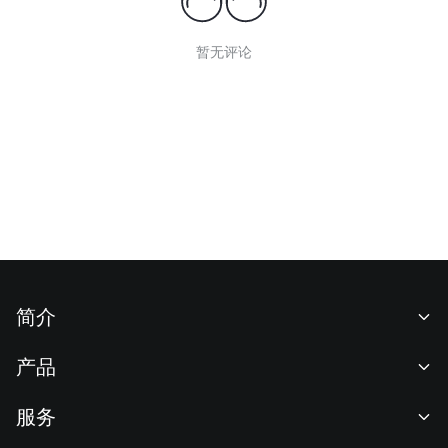
暂无评论
简介
关于我们
产品
职业机会
C2C
服务
新闻中心
闪兑与大宗交易