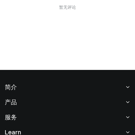
暂无评论
简介
关于我们
产品
职业机会
C2C
服务
新闻中心
闪兑与大宗交易
VIP 权益
F1 红牛车队官方赞助商
Learn
现货交易