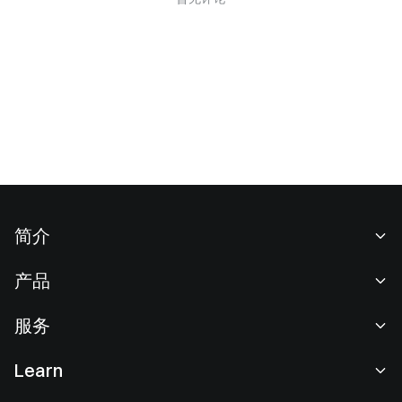
简介
关于我们
产品
职业机会
C2C
服务
新闻中心
闪兑与大宗交易
VIP 权益
F1 红牛车队官方赞助商
Learn
现货交易
机构服务
用户协议
学院