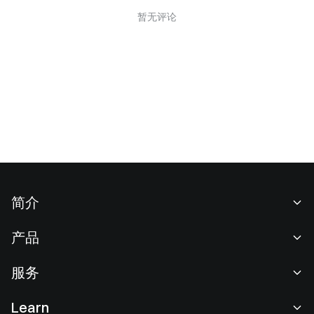
暂无评论
简介
关于我们
产品
职业机会
C2C
服务
新闻中心
闪兑与大宗交易
VIP 权益
F1 红牛车队官方赞助商
Learn
现货交易