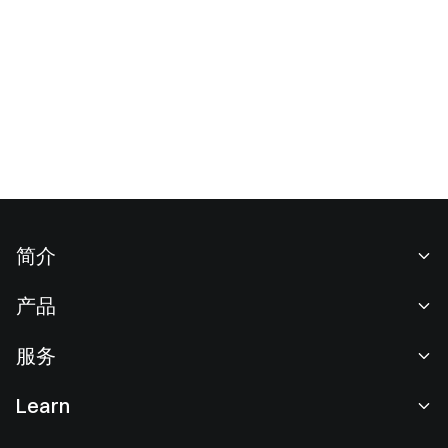
简介
关于我们
产品
职业机会
C2C
服务
新闻中心
闪兑与大宗交易
VIP 权益
F1 红牛车队官方赞助商
Learn
现货交易
机构服务
用户协议
学院
杠杆交易