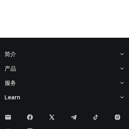
简介
关于我们
产品
职业机会
C2C
服务
新闻中心
闪兑与大宗交易
VIP 权益
F1 红牛车队官方赞助商
Learn
现货交易
机构服务
用户协议
学院
杠杆交易
建议反馈
风险警示
Gate 快讯
理财中心
公告列表
隐私政策
Gate 博客
ETF