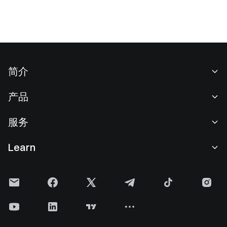
简介
关于我们
产品
职业机会
C2C
服务
新闻中心
闪兑与大宗交易
VIP 权益
F1 红牛车队官方赞助商
Learn
现货交易
机构服务
用户协议
学院
杠杆交易
建议反馈
风险警示
Gate 快讯
理财中心
公告列表
隐私政策
Gate 博客
ETF
费率标准
Cookie 政策
加密货币百科
合约
帮助中心
媒体工具包