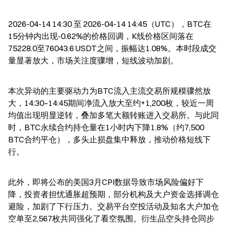
2026-04-14 14:30 至 2026-04-14 14:45（UTC），BTC在
15分钟内出现-0.62%的价格回调，K线价格区间落在
75228.0至76043.6 USDT之间，振幅达1.08%。本时段成交
量显著放大，市场关注度骤增，短线波动加剧。
本次异动的主要驱动力为BTC流入主流交易所规模骤然放
大，14:30–14:45期间净流入放大至约+1,200枚，较近一周
均值出现明显逆转，叠加多笔大额转账进入交易所。与此同
时，BTC永续合约持仓量在1小时内下降1.8%（约7,500 
BTC合约平仓），多头止损盘集中释放，推动价格短线下
行。
此外，即将公布的美国3月CPI数据导致市场风险偏好下
降，投资者担忧通胀超预期，部分机构及大户资金选择调仓
避险，加剧了下行压力。交易平台空投活动及知名大户加仓
空单至2,567枚共同强化了看空氛围。衍生品空头持仓同步