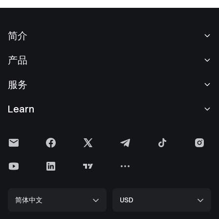
简介
关于我们
产品
职业机会
C2C
服务
新闻中心
闪兑与大宗交易
VIP 权益
F1 红牛车队官方赞助商
Learn
现货交易
机构服务
用户协议
学院
杠杆交易
建议反馈
风险警示
Gate 快讯
理财中心
公告列表
隐私政策
Gate 博客
ETF
费率标准
Cookie 政策
加密货币百科
合约
帮助中心
媒体工具包
Gate 研究院
CFD 合约
简体中文
USD
上币申请
储备金
比特币减半
股票
智能合约安全
牌照