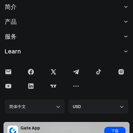
简介
关于我们
产品
职业机会
C2C
服务
新闻中心
闪兑与大宗交易
VIP 权益
F1 红牛车队官方赞助商
Learn
现货交易
机构服务
用户协议
学院
杠杆交易
建议反馈
风险警示
Gate 快讯
理财中心
公告列表
隐私政策
Gate 博客
ETF
费率标准
Cookie 政策
加密货币百科
合约
帮助中心
媒体工具包
Gate 研究院
CFD 合约
简体中文
USD
上币申请
储备金
比特币减半
股票
智能合约安全
牌照
以太坊 (ETH) 升级
Alpha
开发者中心（API）
安全方案
Gate App
Copyright © 2013-2026.
下载
大数据
Gate Pay