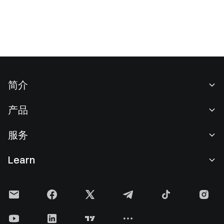
简介
关于我们
产品
职业机会
C2C
服务
新闻中心
闪兑与大宗交易
VIP 权益
F1 红牛车队官方赞助商
Learn
现货交易
机构服务
用户协议
学院
杠杆交易
建议反馈
风险警示
Gate 快讯
理财中心
公告列表
隐私政策
Gate 博客
ETF
费率标准
Cookie 政策