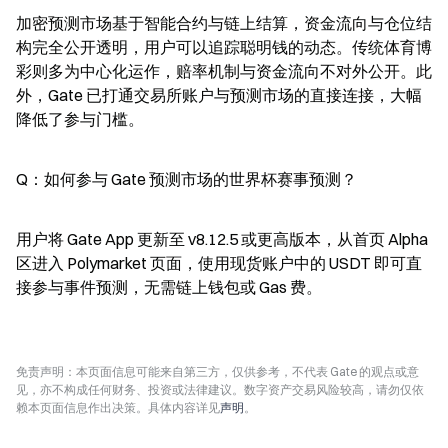
加密预测市场基于智能合约与链上结算，资金流向与仓位结
构完全公开透明，用户可以追踪聪明钱的动态。传统体育博
彩则多为中心化运作，赔率机制与资金流向不对外公开。此
外，Gate 已打通交易所账户与预测市场的直接连接，大幅
降低了参与门槛。
Q：如何参与 Gate 预测市场的世界杯赛事预测？
用户将 Gate App 更新至 v8.12.5 或更高版本，从首页 Alpha 
区进入 Polymarket 页面，使用现货账户中的 USDT 即可直
接参与事件预测，无需链上钱包或 Gas 费。
免责声明：本页面信息可能来自第三方，仅供参考，不代表 Gate 的观点或意
见，亦不构成任何财务、投资或法律建议。数字资产交易风险较高，请勿仅依
赖本页面信息作出决策。具体内容详见
声明
。