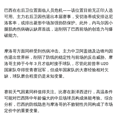
巴西在右后卫位置面临人员危机——该位置目前无正印人选
可用。主力右后卫因伤退出本届赛事，安切洛蒂或安排达尼
洛客串，或排出菱形中场加强协防保护。此外，内马尔因小
腿肌肉伤病确认缺席首战，这削弱了巴西前场的创造力与爆
破能力。
摩洛哥方面同样受到伤病冲击。主力中卫阿盖德及边锋均因
伤退出世界杯，削弱了防线的稳定性与前场的反击威胁。摩
洛哥主帅于今年 3 月才临时接手球队，尽管此前曾率 U20 
国家队夺得世青赛冠军，但成年国家队的大赛经验相对欠
缺，球队磨合程度仍是未知变量。
赛前天气因素同样值得关注。比赛在新泽西进行，高温条件
可能对巴西阵中年龄偏大的中后场球员构成体能考验。综合
分析，巴西的防线隐患与摩洛哥的不败韧性共同构成了市场
定价中的重要变量。