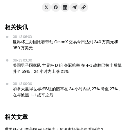
相关快讯
06-13 06:03
世界杯主办国比赛带动 OmenX 交易今日达到 240 万美元和
350 万美元
06-13 03:30
美国男子国家队 世界杯 D 组 夺冠赔率 在 4-1 战胜巴拉圭后飙
升至 59%，24 小时内上涨 21%
06-13 00:30
加拿大赢得世界杯B组的赔率在 24 小时内从 27% 降至 27%，
在与波黑 1-1 战平之后
相关文章
世界杯小组赛美国 vs 巴拉圭：预测市场资金更看好谁？