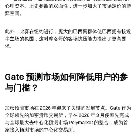
心理资本。历史参照的双面性，进一步加大了市场定价的博
弈空间。
此外，比赛在纽约进行，庞大的巴西裔群体使巴西拥有接近
半主场的氛围，这对摩洛哥的客场抗压能力提出了更高要
求。
Gate 预测市场如何降低用户的参
与门槛？
加密预测市场在 2026 年迎来了关键的发展节点。Gate 作为
全球领先的加密货币交易所，早在 2026 年 3 月便率先完成
与全球最大去中心化预测市场 Polymarket 的整合，成为首
家接入预测市场的中心化交易所。