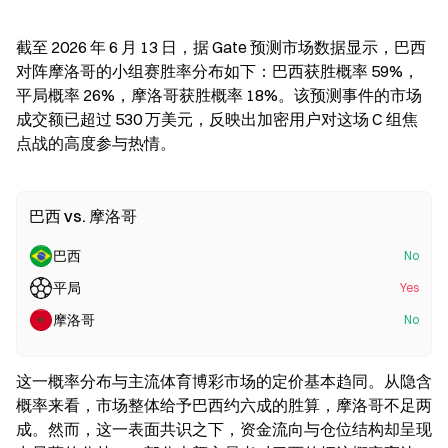
截至 2026 年 6 月 13 日，据 Gate 预测市场数据显示，巴西
对阵摩洛哥的小组赛胜率分布如下：巴西获胜概率 59%，
平局概率 26%，摩洛哥获胜概率 18%。该预测事件的市场
成交额已超过 530 万美元，反映出加密用户对这场 C 组焦
点战的高度参与热情。
巴西 vs. 摩洛哥
巴西
No
平局
Yes
摩洛哥
No
这一概率分布与主流体育博彩市场的定价基本趋同。从隐含
概率来看，市场整体给予巴西约六成的胜算，摩洛哥不足两
成。然而，这一表面共识之下，资金流向与仓位结构却呈现