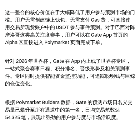
这一整合的核心价值在于大幅降低了用户参与预测市场的门
槛。用户无需创建链上钱包、无需支付 Gas 费，可直接使
用交易所现货账户中的 USDT 参与事件预测。对于巴西对阵
摩洛哥这类高关注度赛事，用户可以在 Gate App 首页的 
Alpha 区直接进入 Polymarket 页面完成下单。
针对 2026 年世界杯，Gate 在 App 内上线了世界杯专区，
一站式聚合赛事日程、积分排名、晋级形势及相关预测事
件。专区同时提供智能资金监控功能，可追踪聪明钱与巨鲸
的仓位变化。
根据 Polymarket Builders 数据，Gate 的预测市场日名义交
易量已攀升至所有通道中的第一名，日均交易笔数达 
54,325 笔，展现出强劲的用户参与度与市场活跃度。