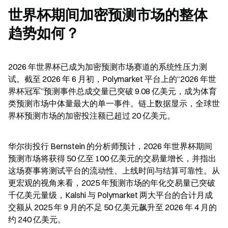
世界杯期间加密预测市场的整体
趋势如何？
2026 年世界杯已成为加密预测市场赛道的系统性压力测
试。截至 2026 年 6 月初，Polymarket 平台上的“2026 年世
界杯冠军”预测事件总成交量已突破 9.08 亿美元，成为体育
类预测市场中体量最大的单一事件。链上数据显示，全球世
界杯预测市场的加密投注额已超过 20 亿美元。
华尔街投行 Bernstein 的分析师预计，2026 年世界杯期间
预测市场将获得 50 亿至 100 亿美元的交易量增长，并指出
这场赛事将测试平台的流动性、上线时间与结算可靠性。从
更宏观的视角来看，2025 年预测市场的年化交易量已突破
千亿美元量级，Kalshi 与 Polymarket 两大平台的合计月成
交额从 2025 年 9 月的不足 50 亿美元飙升至 2026 年 4 月的
约 240 亿美元。