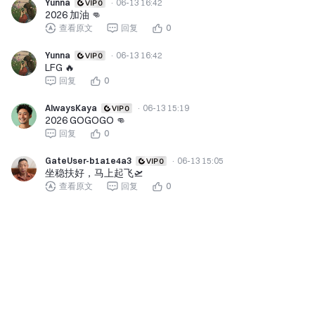
Yunna
·
06-13 16:42
2026 加油 👊
查看原文
回复
0
Yunna
·
06-13 16:42
LFG 🔥
回复
0
AlwaysKaya
·
06-13 15:19
2026 GOGOGO 👊
回复
0
GateUser-b1a1e4a3
·
06-13 15:05
坐稳扶好，马上起飞🛫
查看原文
回复
0