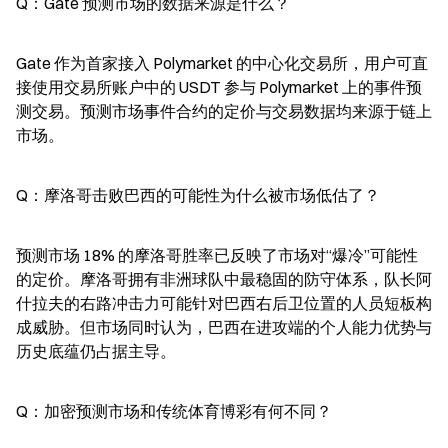
Q：Gate 预测市场的数据来源是什么？
Gate 作为首家接入 Polymarket 的中心化交易所，用户可直
接使用交易所账户中的 USDT 参与 Polymarket 上的事件预
测交易。预测市场事件合约的定价与交易数据均来源于链上
市场。
Q：摩洛哥击败巴西的可能性为什么被市场低估了？
预测市场 18% 的摩洛哥胜率已反映了市场对“爆冷”可能性
的定价。摩洛哥拥有非洲球队中最稳固的防守体系，队长阿
什拉夫的右路冲击力可能针对巴西右后卫位置的人员短板构
成威胁。但市场同时认为，巴西在进攻端的个人能力优势与
历史底蕴仍占据主导。
Q：加密预测市场和传统体育博彩有何不同？