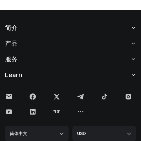
简介
关于我们
产品
职业机会
C2C
服务
新闻中心
闪兑与大宗交易
VIP 权益
F1 红牛车队官方赞助商
Learn
现货交易
机构服务
用户协议
学院
杠杆交易
建议反馈
风险警示
Gate 快讯
理财中心
公告列表
隐私政策
Gate 博客
ETF
费率标准
Cookie 政策
加密货币百科
合约
帮助中心
媒体工具包
Gate 研究院
CFD 合约
简体中文
USD
上币申请
储备金
比特币减半
股票