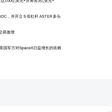
达100亿美元+并筹资3亿美元+
 USDC，并开立 5 倍杠杆 ASTER 多头
币交易激增
露美国军方对SpaceX日益增长的依赖