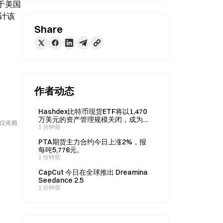
于美国 
预计该
Share
作者动态
Hashdex比特币现货ETF将以1,470
万美元的资产管理规模关闭，成为自
勿仅依赖
推出以来首只在美国关闭的ETF
1 分钟前
PTA期货主力合约今日上涨2%，报
每吨5,776元。
1 分钟前
CapCut 今日在全球推出 Dreamina
Seedance 2.5
1 分钟前