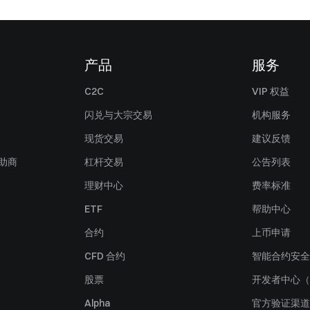
产品
服务
C2C
VIP 权益
闪兑与大宗交易
机构服务
现货交易
建议反馈
赞助商
杠杆交易
公告列表
理财中心
费率标准
ETF
帮助中心
合约
上币申请
CFD 合约
智能合约安全
股票
开发者中心（
Alpha
官方验证渠道