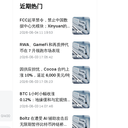
近期热门
FCC起草禁令，禁止中国数
据中心光模块；Xinyuan的
市场份额面临27%的冲击
2026-08-04 11:19:53
RWA、GameFi 和再质押代
币在 7 月领跑市场表现
2026-08-03 17:05:42
因供应担忧，Cocoa 合约上
涨 10%，逼近 6,000 美元/吨
2026-08-03 17:05:23
BTC 1小时小幅收涨
0.12%：地缘缓和与宏观情
绪共振推动短线反弹
2026-08-03 14:07:46
0/400
Boltz 在遭受 AI 辅助攻击后
无限期暂停比特币跨链桥服