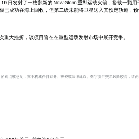
4 月 19 日发射了一枚翻新的 New Glenn 重型运载火箭，搭载一颗用
火箭的第一级已成功在海上回收，但第二级未能将卫星送入其预定轨道，
而言是一次重大挫折，该项目旨在在重型运载发射市场中展开竞争。
te 的观点或意见，亦不构成任何财务、投资或法律建议。数字资产交易风险较高，请