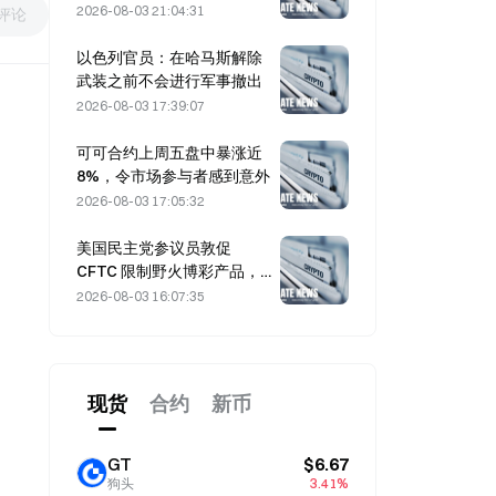
务
2026-08-03 21:04:31
评论
以色列官员：在哈马斯解除
武装之前不会进行军事撤出
2026-08-03 17:39:07
可可合约上周五盘中暴涨近
8%，令市场参与者感到意外
2026-08-03 17:05:32
美国民主党参议员敦促
CFTC 限制野火博彩产品，
因创纪录的野火季节
2026-08-03 16:07:35
现货
合约
新币
GT
$6.67
狗头
3.41%