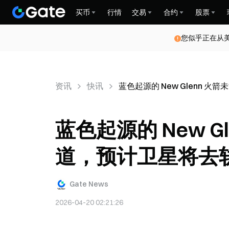
买币
行情
交易
合约
股票
您似乎正在从
资讯
快讯
蓝色起源的 New Glenn 
蓝色起源的 New 
道，预计卫星将去
Gate News
2026-04-20 02:21:26