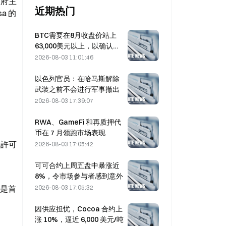
政府主
近期热门
 的 
BTC需要在8月收盘价站上
63,000美元以上，以确认熊
市底部，10x研究表示称
2026-08-03 11:01:46
以色列官员：在哈马斯解除
武装之前不会进行军事撤出
2026-08-03 17:39:07
RWA、GameFi 和再质押代
币在 7 月领跑市场表现
 許可
2026-08-03 17:05:42
可可合约上周五盘中暴涨近
8%，令市场参与者感到意外
2026-08-03 17:05:32
 是首
因供应担忧，Cocoa 合约上
涨 10%，逼近 6,000 美元/吨