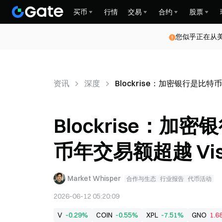
买币
行情
交易
合约
股票
您似乎正在从
资讯
深度
Blockrise：加密银行是比
Blockrise：
币年交易额超越 Vis
Market Whisper
合作与生态
行业报告
代币活动
2026-06-12 05:20:09
V
-0.29%
COIN
-0.55%
XPL
-7.51%
GNO
1.6