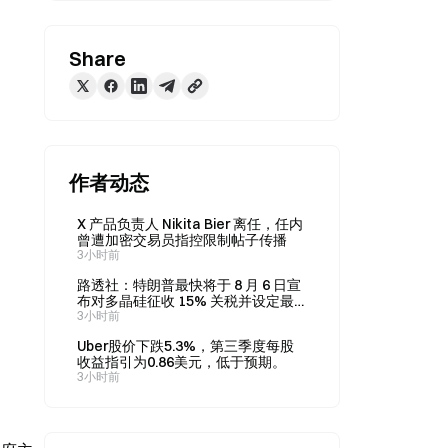
Share
作者动态
X 产品负责人 Nikita Bier 离任，任内
曾遭加密交易员指控限制帖子传播
3小时前
路透社：特朗普最快将于 8 月 6 日宣
布对多晶硅征收 15% 关税并设定最
低价格
3小时前
Uber股价下跌5.3%，第三季度每股
收益指引为0.86美元，低于预期。
3小时前