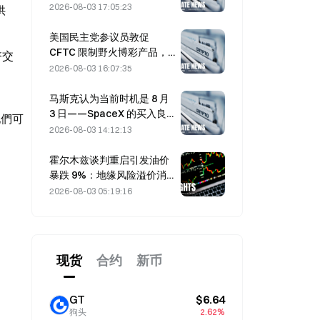
2026-08-03 17:05:23
供
美国民主党参议员敦促
CFTC 限制野火博彩产品，
幣交
因创纪录的野火季节
2026-08-03 16:07:35
马斯克认为当前时机是 8 月
3 日——SpaceX 的买入良
他們可
机
2026-08-03 14:12:13
霍尔木兹谈判重启引发油价
暴跌 9%：地缘风险溢价消
退，还是市场短暂降温？
2026-08-03 05:19:16
现货
合约
新币
GT
$6.64
狗头
2.62%