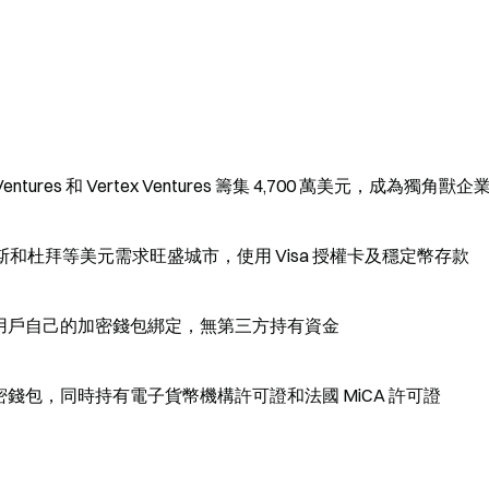
xy Ventures 和 Vertex Ventures 籌集 4,700 萬美元，成為獨角獸企
和杜拜等美元需求旺盛城市，使用 Visa 授權卡及穩定幣存款
金與用戶自己的加密錢包綁定，無第三方持有資金
加密錢包，同時持有電子貨幣機構許可證和法國 MiCA 許可證