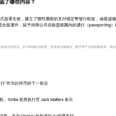
別確認了哪些内容？
 月在美國正式簽署生效，建立了聯邦層面的支付穩定幣發行框架，涵蓋儲
月在歐盟全面運作，賦予持牌公司在歐盟範圍內的通行（passporting
te 的观点或意见，亦不构成任何财务、投资或法律建议。数字资产交易风险较高，请
的新银行”作为比特币的下一前沿
rike 首席执行官 Jack Mallers 表示
进行稳定币结算，并与 OpenAI 合作进行 AI 代理支付