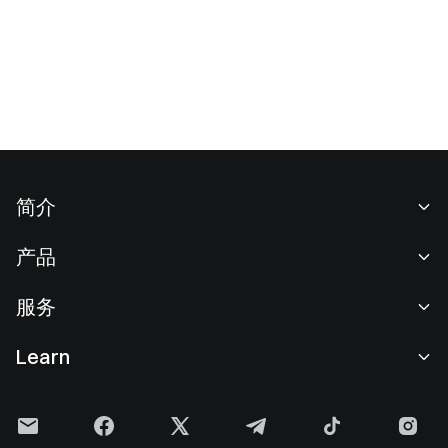
简介
关于我们
产品
职业机会
C2C
服务
新闻中心
闪兑与大宗交易
VIP 权益
F1 红牛车队官方赞助商
Learn
现货交易
机构服务
用户协议
学院
杠杆交易
建议反馈
风险警示
Gate 快讯
理财中心
公告列表
隐私政策