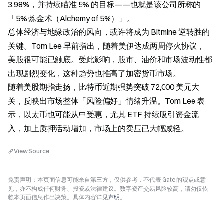
3.98%，并持续瞄准 5% 的目标——也就是该公司所称的
「5% 炼金术（Alchemy of 5%）」。  
总体经济与地缘政治的风向，或许将成为 Bitmine 逆转胜的
关键。Tom Lee 早前指出，随着美伊达成两周停火协议，
美股很可能已触底。受此影响，股市、油价和市场波动性都
出现剧烈变化，这种趋势也推高了加密货币市场。  
随着美股期指走扬，比特币近期强势突破 72,000 美元大
关，反映出市场整体「风险偏好」情绪升温。Tom Lee 表
示，以太币也可能从中受惠，尤其 ETF 持续吸引资金流
入，加上质押活动增加，市场上的卖压已大幅减轻。
View Source
免责声明：本页面信息可能来自第三方，仅供参考，不代表 Gate 的观点或意
见，亦不构成任何财务、投资或法律建议。数字资产交易风险较高，请勿仅依
赖本页面信息作出决策。具体内容详见
声明
。