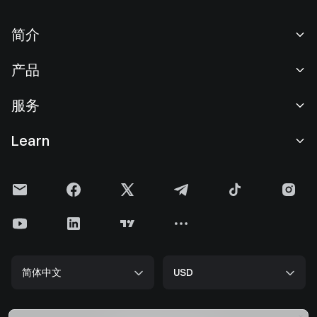
简介
关于我们
产品
职业机会
C2C
服务
新闻中心
闪兑与大宗交易
VIP 权益
F1 红牛车队官方赞助商
Learn
现货交易
机构服务
用户协议
学院
杠杆交易
建议反馈
风险警示
Gate 快讯
理财中心
公告列表
隐私政策
Gate 博客
ETF
费率标准
Cookie 政策
加密货币百科
合约
帮助中心
媒体工具包
Gate 研究院
CFD 合约
简体中文
USD
上币申请
储备金
比特币减半
股票
智能合约安全
牌照
以太坊 (ETH) 升级
Alpha