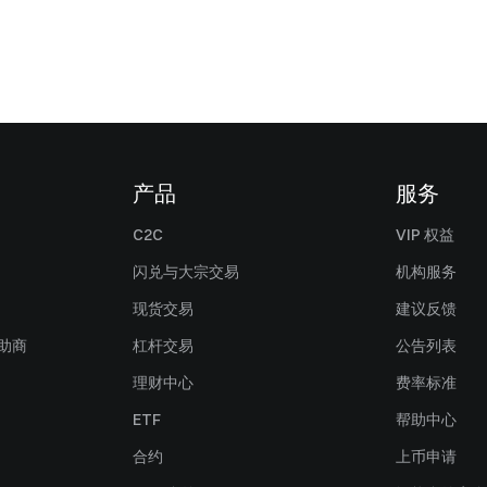
产品
服务
C2C
VIP 权益
闪兑与大宗交易
机构服务
现货交易
建议反馈
赞助商
杠杆交易
公告列表
理财中心
费率标准
ETF
帮助中心
合约
上币申请