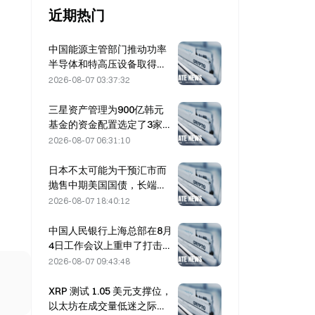
近期热门
中国能源主管部门推动功率
半导体和特高压设备取得突
破
2026-08-07 03:37:32
三星资产管理为900亿韩元
基金的资金配置选定了3家风
险投资合作伙伴
2026-08-07 06:31:10
日本不太可能为干预汇市而
抛售中期美国国债，长端收
益率受到的影响有限
2026-08-07 18:40:12
中国人民银行上海总部在8月
4日工作会议上重申了打击加
密货币的政策。
2026-08-07 09:43:48
XRP 测试 1.05 美元支撑位，
以太坊在成交量低迷之际守