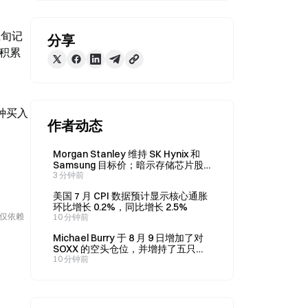
月上旬记
分享
从积累
这种买入
作者动态
Morgan Stanley 维持 SK Hynix 和
Samsung 目标价；暗示存储芯片股
调整已结束
3 分钟前
美国 7 月 CPI 数据预计显示核心通胀
环比增长 0.2%，同比增长 2.5%
勿仅依赖
10 分钟前
Michael Burry 于 8 月 9 日增加了对
SOXX 的空头仓位，并增持了五只股
票。
10 分钟前