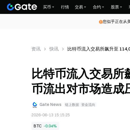
买币
行情
交易
合约
股票
您似乎正在从
资讯
快讯
比特币流入交易所飙升至 114,
比特币流入交易所飙升至
币流出对市场造成
Gate News
链上数据
资金流向
2026-06-13 15:15:25
BTC
-0.04%