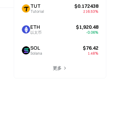
TUT
$0.172438
Tutorial
216.53%
ETH
$1,920.48
以太币
-0.06%
SOL
$76.42
Solana
1.48%
更多