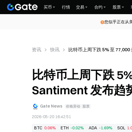
买币
行情
交易
合约
股票
您似乎正在从
资讯
快讯
比特币上周下跌 5% 至 77,00
比特币上周下跌 5% 
Santiment 发
Gate News
价格异动
股票
2026-05-20 16:42:51
BTC
0.06%
ETH
-0.02%
ADA
-1.69%
SOL
1.