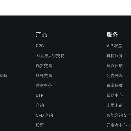
产品
服务
C2C
VIP 权益
闪兑与大宗交易
机构服务
现货交易
建议反馈
赞助商
杠杆交易
公告列表
理财中心
费率标准
ETF
帮助中心
合约
上币申请
CFD 合约
智能合约安全
股票
开发者中心（