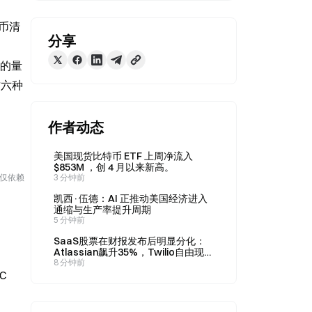
货币清
分享
 的量
这六种
作者动态
美国现货比特币 ETF 上周净流入
$853M ，创 4 月以来新高。
勿仅依赖
3 分钟前
凯西·伍德：AI 正推动美国经济进入
通缩与生产率提升周期
5 分钟前
SaaS股票在财报发布后明显分化：
Atlassian飙升35%，Twilio自由现金
流创历史新高
8 分钟前
C