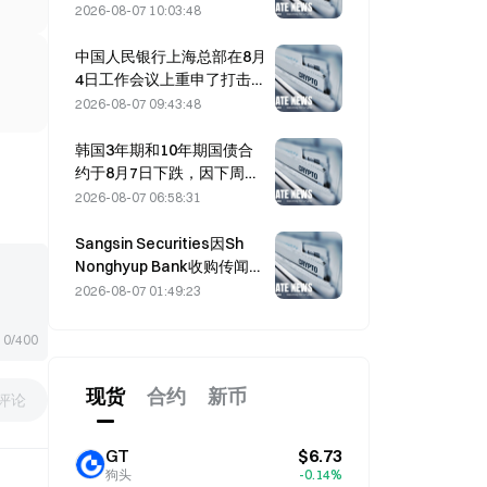
3.4325%
2026-08-07 10:03:48
中国人民银行上海总部在8月
4日工作会议上重申了打击加
密货币的政策。
2026-08-07 09:43:48
韩国3年期和10年期国债合
约于8月7日下跌，因下周拍
卖临近。
2026-08-07 06:58:31
Sangsin Securities因Sh
Nonghyup Bank收购传闻飙
升29.91%
2026-08-07 01:49:23
0/400
现货
合约
新币
评论
GT
$6.73
狗头
-0.14%