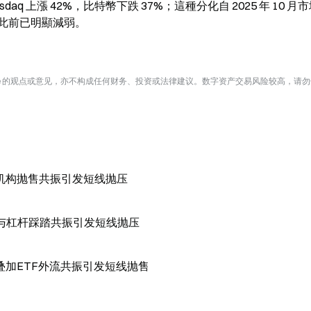
asdaq 上漲 42%，比特幣下跌 37%；這種分化自 2025 年 10 月
此前已明顯減弱。
te 的观点或意见，亦不构成任何财务、投资或法律建议。数字资产交易风险较高，请
出与机构抛售共振引发短线抛压
流出与杠杆踩踏共振引发短线抛压
度售币叠加ETF外流共振引发短线抛售