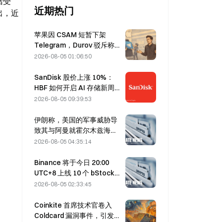
緒受
近期热门
，近 
苹果因 CSAM 短暂下架
Telegram，Durov 驳斥称遭
“安全攻击”
2026-08-05 01:06:50
SanDisk 股价上涨 10%：
HBF 如何开启 AI 存储新周
期，财报能否验证增长逻
2026-08-05 09:39:53
辑？
伊朗称，美国的军事威胁导
致其与阿曼就霍尔木兹海峡
达成协议的时间推迟至8月5
2026-08-05 04:35:14
日
Binance 将于今日 20:00
UTC+8 上线 10 个 bStocks
交易对，挂单手续费为零
2026-08-05 02:33:45
Coinkite 首席技术官卷入
Coldcard 漏洞事件，引发四