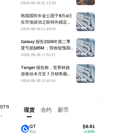
轮攻击并造成 1.14 亿美元损
2026-08-05 01:13:30
失
韩国国民年金公团于8月4日
在市场波动之际转向稳定型
股票
2026-08-04 21:49:43
Galaxy 报告2026年第二季
度亏损$85M ；营收较预期
低3亿美元，股价下跌
2026-08-05 17:52:57
7.23%。
Tanger 报告称，世界杯旅
游推动 6 月至 7 月销售额增
长 5%
2026-08-05 15:55:54
TR 
现货
合约
新币
」。
GT
$6.61
狗头
-0.89%