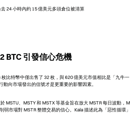
，過去 24 小時內約 15 億美元多頭倉位被清算
32 BTC 引發信心危機
843,706 枚比特幣中僅出售了 32 枚，與 620 億美元市值相比是「九牛一
行動向市場發出的信號才是更重要的影響因素。
 指出，由於 MSTU、MSTY 和 MSTX 等基金旨在放大 MSTR 每日波動，MS
弱市場對 MSTR 整體交易的信心。Kala 描述此為「惡性循環