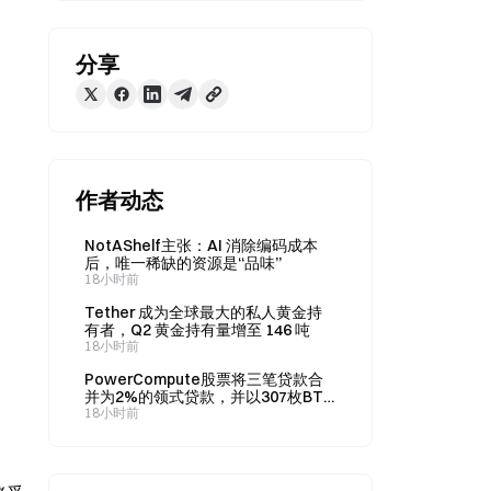
分享
作者动态
NotAShelf主张：AI 消除编码成本
后，唯一稀缺的资源是“品味”
18小时前
Tether 成为全球最大的私人黄金持
有者，Q2 黄金持有量增至 146 吨
18小时前
PowerCompute股票将三笔贷款合
并为2%的领式贷款，并以307枚BTC
作为抵押
18小时前