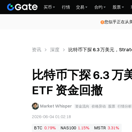
买币
行情
交易
合约
股票
您似乎正在从
资讯
深度
比特币下探 6.3 万美元，Strat
比特币下探 6.3 万美
ETF 资金回撤
Market Whisper
资金流向
价格异动
股票
行情分析
2026-06-04 01:02:18
BTC
0.79%
NAS100
1.15%
MSTR
3.31%