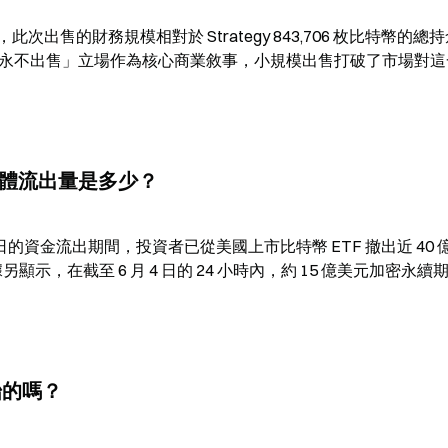
whney 分析，此次出售的財務規模相對於 Strategy 843,706 枚比特幣的總
Saylor 的「永不出售」立場作為核心商業敘事，小規模出售打破了市場對
，具體流出量是多少？
個交易日的資金流出期間，投資者已從美國上市比特幣 ETF 撤出近 40 
另顯示，在截至 6 月 4 日的 24 小時內，約 15 億美元加密永續
始的嗎？