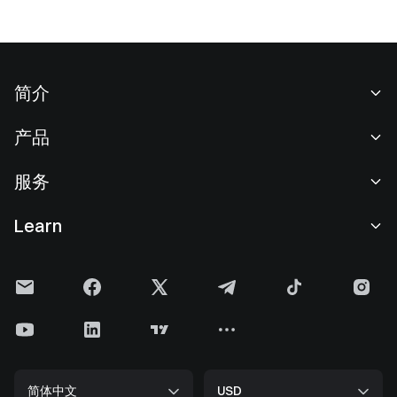
简介
关于我们
产品
职业机会
C2C
服务
新闻中心
闪兑与大宗交易
VIP 权益
F1 红牛车队官方赞助商
Learn
现货交易
机构服务
用户协议
学院
杠杆交易
建议反馈
风险警示
Gate 快讯
理财中心
公告列表
隐私政策
Gate 博客
ETF
费率标准
Cookie 政策
加密货币百科
合约
帮助中心
媒体工具包
Gate 研究院
CFD 合约
简体中文
USD
上币申请
储备金