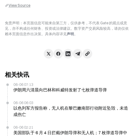
View Source
免责声明：本页面信息可能来自第三方，仅供参考，不代表 Gate 的观点或意
见，亦不构成任何财务、投资或法律建议。数字资产交易风险较高，请勿仅依
赖本页面信息作出决策。具体内容详见
声明
。
相关快讯
06-06 07:13
伊朗周六清晨向巴林和科威特发射了七枚弹道导弹
06-06 06:03
以色列军方报告称，无人机在黎巴嫩南部行动附近坠毁，未造
成伤亡
06-06 02:21
美国部队于 6 月 4 日拦截伊朗导弹和无人机；7 枚弹道导弹中