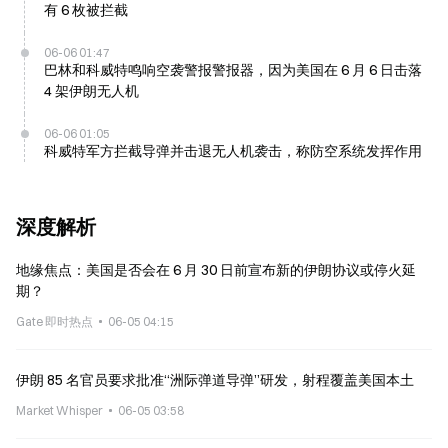
有 6 枚被拦截
06-06 01:47
巴林和科威特鸣响空袭警报警报器，因为美国在 6 月 6 日击落
4 架伊朗无人机
06-06 01:05
科威特军方拦截导弹并击退无人机袭击，称防空系统发挥作用
深度解析
地缘焦点：美国是否会在 6 月 30 日前宣布新的伊朗协议或停火延
期？
Gate 即时热点
06-05 04:15
伊朗 85 名官员要求批准“洲际弹道导弹”研发，射程覆盖美国本土
Market Whisper
06-05 03:58