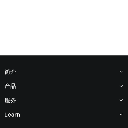
简介
关于我们
产品
职业机会
C2C
服务
新闻中心
闪兑与大宗交易
VIP 权益
F1 红牛车队官方赞助商
Learn
现货交易
机构服务
用户协议
学院
杠杆交易