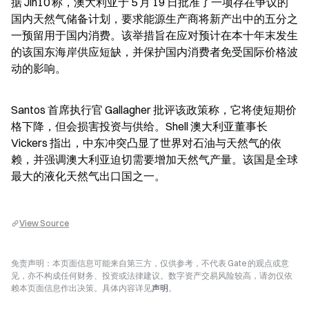
据 Jin10 称，澳大利亚于 5 月 19 日批准了一项存在争议的
国内天然气储备计划，要求能源生产商将新产出中的五分之
一预留用于国内消费。该举措旨在应对预计在本十年末发生
的该国东海岸供应短缺，并保护国内消费者免受国际价格波
动的影响。
Santos 首席执行官 Gallagher 批评该政策称，它将使短期价
格下降，但会损害投资与供给。Shell 澳大利亚董事长 
Vickers 指出，中东冲突凸显了世界对石油与天然气的依
赖，并强调澳大利亚迫切需要增加天然气产量。该国是全球
最大的液化天然气出口国之一。
View Source
免责声明：本页面信息可能来自第三方，仅供参考，不代表 Gate 的观点或意
见，亦不构成任何财务、投资或法律建议。数字资产交易风险较高，请勿仅依
赖本页面信息作出决策。具体内容详见
声明
。