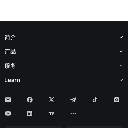
简介
关于我们
产品
职业机会
C2C
服务
新闻中心
闪兑与大宗交易
VIP 权益
F1 红牛车队官方赞助商
Learn
现货交易
机构服务
用户协议
学院
杠杆交易
建议反馈
风险警示
Gate 快讯
理财中心
公告列表
隐私政策
Gate 博客
ETF
费率标准
Cookie 政策
加密货币百科
合约
帮助中心
媒体工具包