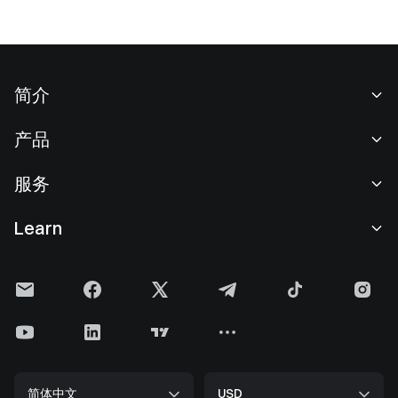
简介
关于我们
产品
职业机会
C2C
服务
新闻中心
闪兑与大宗交易
VIP 权益
F1 红牛车队官方赞助商
Learn
现货交易
机构服务
用户协议
学院
杠杆交易
建议反馈
风险警示
Gate 快讯
理财中心
公告列表
隐私政策
Gate 博客
ETF
费率标准
Cookie 政策
加密货币百科
合约
帮助中心
媒体工具包
Gate 研究院
CFD 合约
简体中文
USD
上币申请
储备金