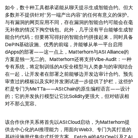
如今，数十种工具都承诺能从聊天提示生成智能合约。但大
多数并不提供针对“另一端产出内容”的任何有意义的保护。
与有漏洞的网页应用不同，存在漏洞的智能合约可能会在毫
无补救的情况下掏空钱包。此外，几乎没有平台能够生成智
能合约代码；但要将写得好的智能合约拼接起来，同时具备
DePIN基础设施、优秀的前端，并能够从单一平台启用
dApps的部署——这一点上，Matterhorn与ASI Alliance的
方案是独一无二的。Matterhorn还将支持Vibe-Audit：一种
专有系统，将定制训练的AI安全模型与人类参与的审阅结合
在一起，让开发者在部署之前能够边开发边审计合约。预先
审查过的模板以及实时并发测试进一步提供了护栏，这些护
栏是专门为MeTTa——ASI:Chain的原生编程语言——设计
的；它的并发执行模型让它比Solidity更强大，但对错误相
对不那么宽容。
该合作伙伴关系将首先以ASI:Cloud启动，为Matterhorn提
供去中心化的AI推理能力，用面向Web3、专门为其打造的
基础设施替代集中式托管方案。Fetch.ai的ASI:One以及Z.AI