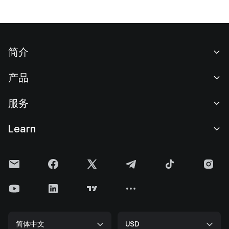
简介
关于我们
产品
职业机会
C2C
服务
新闻中心
闪兑与大宗交易
VIP 权益
F1 红牛车队官方赞助商
Learn
现货交易
机构服务
用户协议
学院
杠杆交易
建议反馈
风险警示
Gate 快讯
理财中心
公告列表
隐私政策
Gate 博客
ETF
费率标准
Cookie 政策
加密货币百科
合约
帮助中心
媒体工具包
Gate 研究院
CFD 合约
简体中文
USD
上币申请
储备金