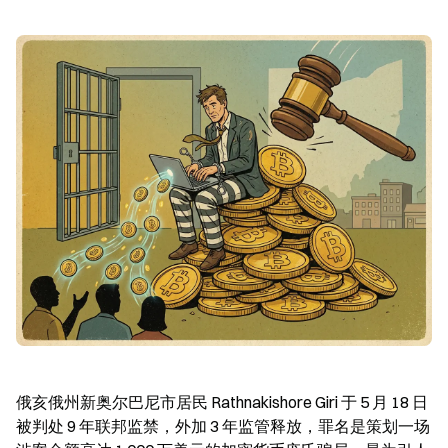
俄亥俄州新奥尔巴尼市居民 Rathnakishore Giri 于 5 月 18 日
被判处 9 年联邦监禁，外加 3 年监管释放，罪名是策划一场