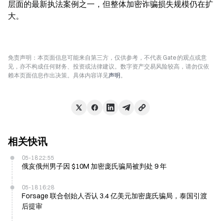
层面的最新执法案例之一，但整体加密诈骗损失规模仍在扩
大。
免责声明：本页面信息可能来自第三方，仅供参考，不代表 Gate 的观点或意
见，亦不构成任何财务、投资或法律建议。数字资产交易风险较高，请勿仅依
赖本页面信息作出决策。具体内容详见
声明
。
相关快讯
05-18 22:55
俄亥俄州男子因 $10M 加密庞氏骗局被判处 9 年
05-18 16:28
Forsage 联合创始人否认 3.4 亿美元加密庞氏骗局，泰国引渡
后提审