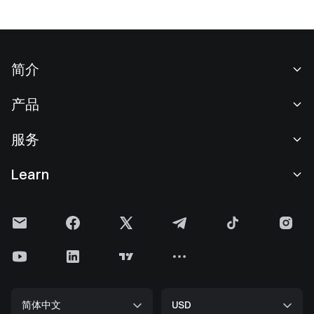
简介
关于我们
产品
职业机会
C2C
服务
新闻中心
闪兑与大宗交易
VIP 权益
F1 红牛车队官方赞助商
Learn
现货交易
机构服务
用户协议
学院
杠杆交易
建议反馈
风险警示
Gate 快讯
理财中心
公告列表
隐私政策
Gate 博客
ETF
费率标准
Cookie 政策
加密货币百科
合约
帮助中心
媒体工具包
Gate 研究院
CFD 合约
简体中文
USD
上币申请
储备金