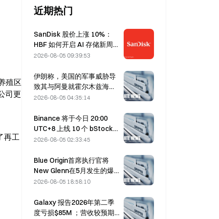
近期热门
SanDisk 股价上涨 10%：
HBF 如何开启 AI 存储新周
期，财报能否验证增长逻
2026-08-05 09:39:53
辑？
伊朗称，美国的军事威胁导
养殖区
致其与阿曼就霍尔木兹海峡
助公司更
达成协议的时间推迟至8月5
2026-08-05 04:35:14
日
Binance 将于今日 20:00
UTC+8 上线 10 个 bStocks
了再工
交易对，挂单手续费为零
2026-08-05 02:33:45
Blue Origin首席执行官将
New Glenn在5月发生的爆
炸归因于BE-4发动机阀门故
2026-08-05 18:58:10
障
Galaxy 报告2026年第二季
度亏损$85M ；营收较预期