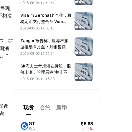
低3亿美元，股价下跌
2026-08-05 17:52:57
时呈现
7.23%。
下构建
Visa 与 Zerohash 合作，将
稳定币支付整合至 Visa
Direct
2026-08-05 17:03:15
Tanger 报告称，世界杯旅
下，研
游推动 6 月至 7 月销售额增
国消
长 5%
2026-08-05 15:55:54
。”
SK海力士考虑潜在拆股，股
价上涨，管理层称“并非不可
能”
2026-08-05 12:16:39
员数
现货
合约
新币
说
GT
$6.68
狗头
1.21%