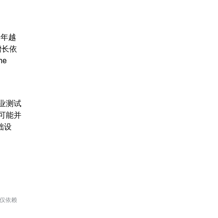
 年越
增长依
e 
企业测试
可能并
础设
勿仅依赖