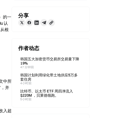
分享
st）的一
 认
，从根
作者动态
韩国五大加密货币交易所交易量下降
19%
47 分钟前
韩国计划利用绿化带土地供应5万多
套住房
文中所
4小时前
”，并
比特币、以太币 ETF 周四净流入
$220M ，贝莱德领跑。
5小时前
年收入超