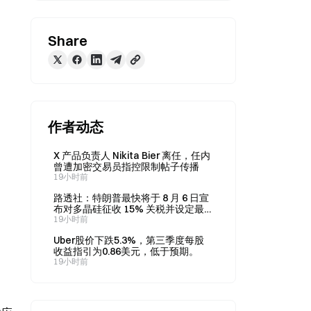
Share
作者动态
X 产品负责人 Nikita Bier 离任，任内
曾遭加密交易员指控限制帖子传播
19小时前
路透社：特朗普最快将于 8 月 6 日宣
布对多晶硅征收 15% 关税并设定最
低价格
19小时前
Uber股价下跌5.3%，第三季度每股
收益指引为0.86美元，低于预期。
19小时前