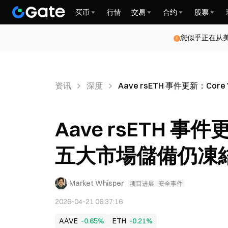
买币
行情
交易
合约
股票
您似乎正在从
资讯
深度
Aave rsETH 事件更新：Co
Aave rsETH 事件
五大市場儲備仍凍
Market Whisper
项目进展
安全事件
2026-04-21 06:37:16
AAVE
-0.65%
ETH
-0.21%