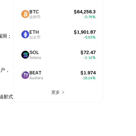
BTC
$64,256.3
比特币
-0.75%
ETH
$1,901.87
议漏洞；
以太币
-0.53%
SOL
$72.47
Solana
-2.14%
；
 用户，
BEAT
$1.974
Audiera
-16.24%
更多
心辐射式