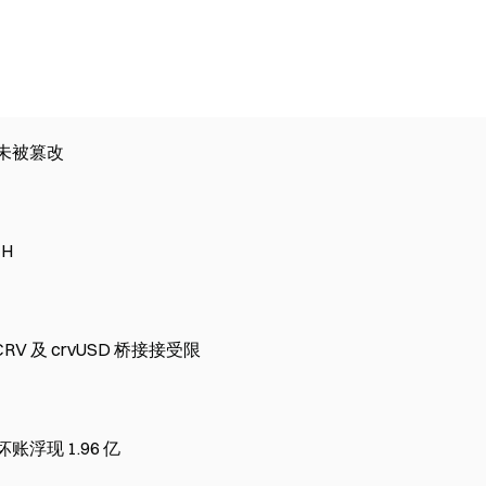
套件未被篡改
TH
，CRV 及 crvUSD 桥接接受限
账浮现 1.96 亿