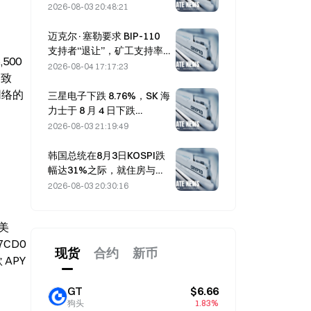
交易而达到热度
2026-08-03 20:48:21
迈克尔·塞勒要求 BIP-110
支持者“退让”，矿工支持率
00 
停滞在 2.70%
2026-08-04 17:17:23
致 
络的 
三星电子下跌 8.76%，SK 海
力士于 8 月 4 日下跌
8.79%，此前 7 月涨势强劲
2026-08-03 21:19:49
韩国总统在8月3日KOSPI跌
幅达31%之际，就住房与股
市召开为期7.5小时的紧急会
2026-08-03 20:30:16
议
亿美
CD0 
现货
合约
新币
APY 
GT
$6.66
狗头
1.83%