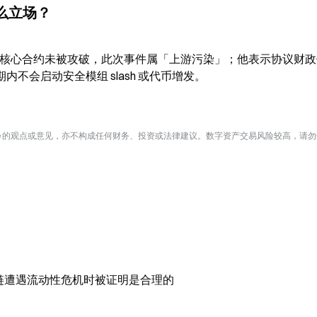
什么立场？
的声明，Aave 核心合约未被攻破，此次事件属「上游污染」；他表示协议财
期内不会启动安全模组 slash 或代币增发。
te 的观点或意见，亦不构成任何财务、投资或法律建议。数字资产交易风险较高，请
 跨多条链遭遇流动性危机时被证明是合理的