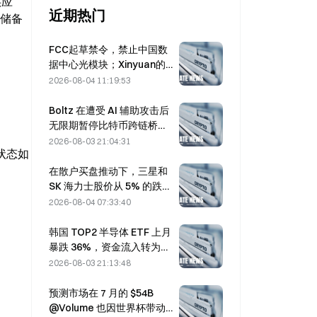
应 
近期热门
 储备
FCC起草禁令，禁止中国数
据中心光模块；Xinyuan的
市场份额面临27%的冲击
2026-08-04 11:19:53
Boltz 在遭受 AI 辅助攻击后
无限期暂停比特币跨链桥服
务
2026-08-03 21:04:31
前状态如
在散户买盘推动下，三星和
SK 海力士股价从 5% 的跌幅
中反弹
2026-08-04 07:33:40
韩国 TOP2 半导体 ETF 上月
暴跌 36%，资金流入转为流
出
2026-08-03 21:13:48
预测市场在 7 月的 $54B
@Volume 也因世界杯带动