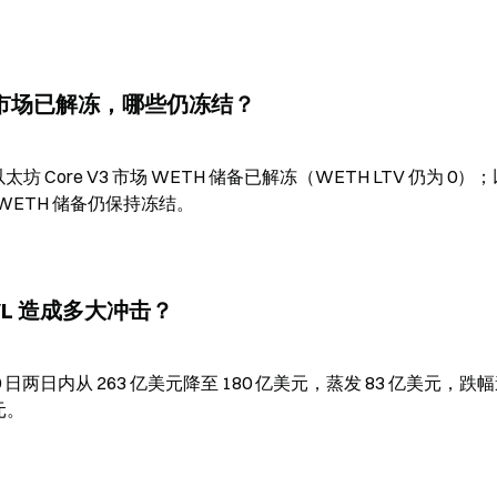
TH 市场已解冻，哪些仍冻结？
告，以太坊 Core V3 市场 WETH 储备已解冻（WETH LTV 仍为 0）
a 上的 WETH 储备仍保持冻结。
 TVL 造成多大冲击？
9 至 20 日两日内从 263 亿美元降至 180 亿美元，蒸发 83 亿美元，跌幅
元。