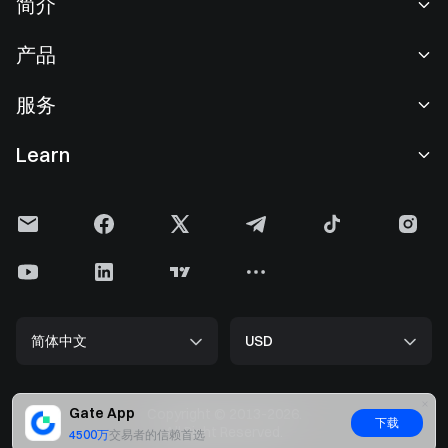
简介
关于我们
产品
职业机会
C2C
服务
新闻中心
闪兑与大宗交易
VIP 权益
F1 红牛车队官方赞助商
Learn
现货交易
机构服务
用户协议
学院
杠杆交易
建议反馈
风险警示
Gate 快讯
理财中心
公告列表
隐私政策
Gate 博客
ETF
费率标准
Cookie 政策
加密货币百科
合约
帮助中心
媒体工具包
Gate 研究院
CFD 合约
简体中文
USD
上币申请
储备金
比特币减半
股票
智能合约安全
牌照
以太坊 (ETH) 升级
Alpha
开发者中心（API）
安全方案
Gate App
Copyright © 2013-2026.
下载
大数据
Gate Pay
All Right Reserved.
4500万
交易者的信赖首选
官方验证渠道
GateToken (GT)