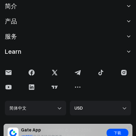
简介
关于我们
产品
职业机会
C2C
服务
新闻中心
闪兑与大宗交易
VIP 权益
F1 红牛车队官方赞助商
Learn
现货交易
机构服务
用户协议
学院
杠杆交易
建议反馈
风险警示
Gate 快讯
理财中心
公告列表
隐私政策
Gate 博客
ETF
费率标准
Cookie 政策
加密货币百科
合约
帮助中心
媒体工具包
Gate 研究院
CFD 合约
简体中文
USD
上币申请
储备金
比特币减半
股票
智能合约安全
牌照
以太坊 (ETH) 升级
Alpha
开发者中心（API）
安全方案
Gate App
Copyright © 2013-2026.
下载
大数据
Gate Pay
All Right Reserved.