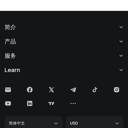
简介
关于我们
产品
职业机会
C2C
服务
新闻中心
闪兑与大宗交易
VIP 权益
F1 红牛车队官方赞助商
Learn
现货交易
机构服务
用户协议
学院
杠杆交易
建议反馈
风险警示
Gate 快讯
理财中心
公告列表
隐私政策
Gate 博客
ETF
费率标准
Cookie 政策
加密货币百科
合约
帮助中心
媒体工具包
Gate 研究院
CFD 合约
简体中文
USD
上币申请
储备金