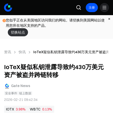
注册
您似乎正在从美国地区访问我们的网站。请切换到美国网站以使
用您所在地区支持的产品。
切换站点
资讯
快讯
IoTeX疑似私钥泄露导致约430万美元资产被盗并
IoTeX疑似私钥泄露导致约430万美元
资产被盗并跨链转移
Gate News
安全事件
链上数据
2026-02-21 09:42:34
IOTX
3.98%
WBTC
0.13%