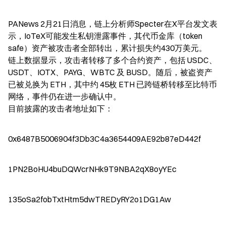
PANews 2月21日消息，链上分析师Specter在X平台发文表
示，IoTeX可能发生私钥泄露事件，其代币金库（token 
safe）资产被攻击者全部转出，累计损失约430万美元。

链上数据显示，攻击者转移了多个合约资产，包括 USDC、
USDT、IOTX、PAYG、WBTC 及 BUSD。随后，被盗资产
已被兑换为 ETH，其中约 45枚 ETH 已跨链桥转移至比特币
网络，事件仍在进一步确认中。

目前披露的攻击者地址如下：
0x6487B5006904f3Db3C4a3654409AE92b87eD442f
1PN2BoHU4buDQWcrNHk9T9NBA2qX8oyYEc
135oSa2fobTxtHtm5dwTREDyRY2o1DG1Aw