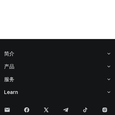
简介
关于我们
产品
职业机会
C2C
服务
新闻中心
闪兑与大宗交易
VIP 权益
F1 红牛车队官方赞助商
Learn
现货交易
机构服务
用户协议
学院
杠杆交易
建议反馈
风险警示
Gate 快讯
理财中心
公告列表
隐私政策