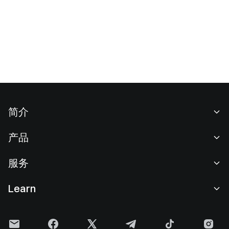
简介
关于我们
产品
职业机会
C2C
服务
新闻中心
闪兑与大宗交易
VIP 权益
F1 红牛车队官方赞助商
Learn
现货交易
机构服务
用户协议
学院
杠杆交易
建议反馈
风险警示
Gate 快讯
理财中心