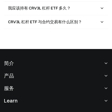
我应该持有 CRV3L 杠杆 ETF 多久？
CRV3L 杠杆 ETF 与合约交易有什么区别？
简介
关于我们
产品
职业机会
C2C
服务
新闻中心
闪兑与大宗交易
VIP 权益
F1 红牛车队官方赞助商
Learn
现货交易
机构服务
用户协议
学院
杠杆交易