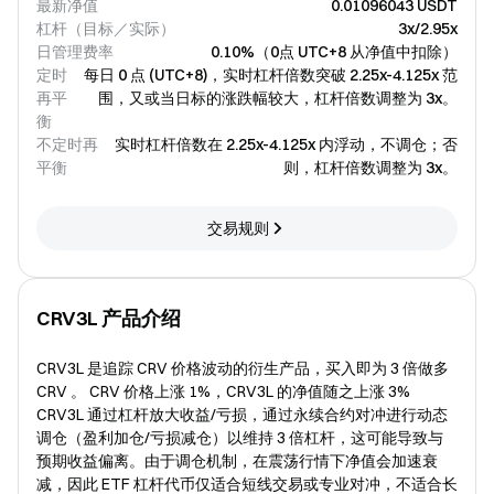
最新净值
0.01096043 USDT
杠杆（目标／实际）
3x/2.95x
日管理费率
0.10%（0点 UTC+8 从净值中扣除）
定时
每日 0 点 (UTC+8)，实时杠杆倍数突破 2.25x-4.125x 范
再平
围，又或当日标的涨跌幅较大，杠杆倍数调整为 3x。
衡
不定时再
实时杠杆倍数在 2.25x-4.125x 内浮动，不调仓；否
平衡
则，杠杆倍数调整为 3x。
交易规则
CRV3L 产品介绍
CRV3L 是追踪 CRV 价格波动的衍生产品，买入即为 3 倍做多
CRV 。 CRV 价格上涨 1%，CRV3L 的净值随之上涨 3%
CRV3L 通过杠杆放大收益/亏损，通过永续合约对冲进行动态
调仓（盈利加仓/亏损减仓）以维持 3 倍杠杆，这可能导致与
预期收益偏离。由于调仓机制，在震荡行情下净值会加速衰
减，因此 ETF 杠杆代币仅适合短线交易或专业对冲，不适合长