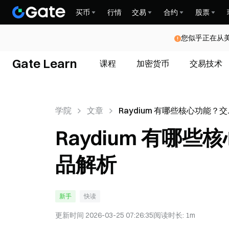
买币
行情
交易
合约
股票
您似乎正在从
Gate Learn
课程
加密货币
交易技术
学院
文章
Raydium 有哪些核心功能？
与流动性产品解析
Raydium 有哪
品解析
新手
快读
更新时间
2026-03-25 07:26:35
阅读时长
:
1m