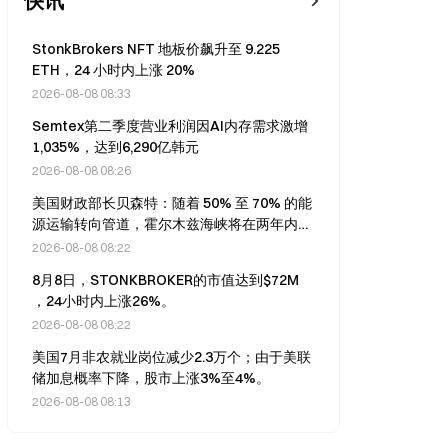
快讯
StonkBrokers NFT 地板价飙升至 9.225
ETH，24 小时内上涨 20%
2026-08-08 08:33
Semtex第二季度营业利润因AI内存需求激增
1,035%，达到6,290亿韩元
2026-08-08 08:26
美国财政部长贝森特：随着 50% 至 70% 的能
源运输转向管道，霍尔木兹海峡将在两年内变
得无关紧要。
2026-08-08 08:22
8月8日，STONKBROKER的市值达到$72M
，24小时内上涨26%。
2026-08-08 08:22
美国7月非农就业岗位减少2.3万个；由于美联
储加息概率下降，股市上涨3%至4%。
2026-08-08 08:13