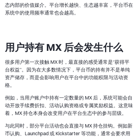
态内部的价值媒介。平台增长越快、生态越丰富，平台币在
系统中的使用频率通常也会越高。
用户持有 MX 后会发生什么
很多用户第一次接触 MX 时，最直接的感受通常是“获得平
台权益”。因为在大多数情况下，平台币的持有并不是单纯
资产储存，而是会影响用户在平台中的功能权限与活动资
格。
例如，当用户账户中持有一定数量的 MX 后，系统可能会自
动开放手续费折扣、活动认购资格或专属奖励权益。这意味
着，MX 持仓本身会改变用户在平台生态中的参与层级。
与此同时，部分平台活动也会直接与 MX 持仓挂钩。例如新
币认购、Launchpad 或 Kickstarter 等功能，通常会要求用