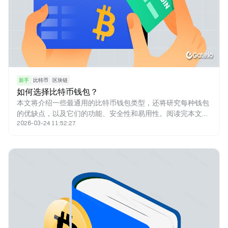
新手
比特币
区块链
如何选择比特币钱包？
本文将介绍一些最通用的比特币钱包类型，还将研究每种钱包
的优缺点，以及它们的功能、安全性和易用性。阅读完本文，
2026-03-24 11:52:27
您能更好地了解可用的不同类型的比特币钱包，并明白哪一种
更适合您。