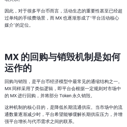
因此，对于很多平台币而言，活动生态的重要性甚至已经超
过单纯的手续费场景，而 MX 也逐渐形成了“平台活动核心
媒介”的定位。
MX 的回购与销毁机制是如何
运作的
回购与销毁，是平台币经济模型中最常见的通缩结构之一。
MX 同样采用了类似逻辑，即平台会根据一定规则对市场中
的 MX 进行回购，并将部分 Token 永久销毁。
这种机制的核心目的，是降低长期流通供应。当市场中的流
通数量逐渐减少时，平台希望能够缓解长期供应压力，并增
强平台增长与代币需求之间的联系。