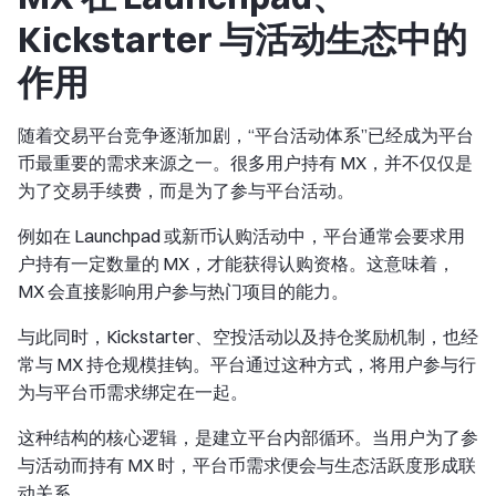
Kickstarter 与活动生态中的
作用
随着交易平台竞争逐渐加剧，“平台活动体系”已经成为平台
币最重要的需求来源之一。很多用户持有 MX，并不仅仅是
为了交易手续费，而是为了参与平台活动。
例如在 Launchpad 或新币认购活动中，平台通常会要求用
户持有一定数量的 MX，才能获得认购资格。这意味着，
MX 会直接影响用户参与热门项目的能力。
与此同时，Kickstarter、空投活动以及持仓奖励机制，也经
常与 MX 持仓规模挂钩。平台通过这种方式，将用户参与行
为与平台币需求绑定在一起。
这种结构的核心逻辑，是建立平台内部循环。当用户为了参
与活动而持有 MX 时，平台币需求便会与生态活跃度形成联
动关系。