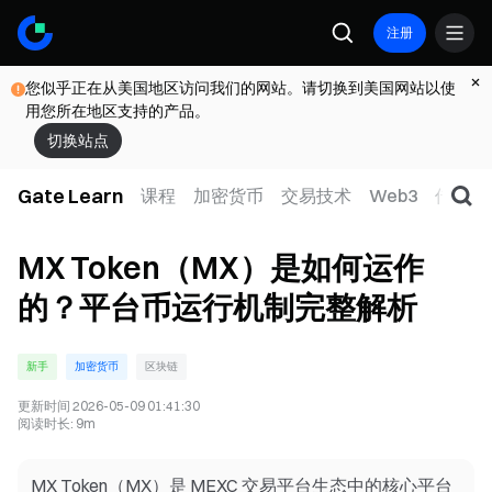
注册
您似乎正在从美国地区访问我们的网站。请切换到美国网站以使
用您所在地区支持的产品。
切换站点
Gate Learn
课程
加密货币
交易技术
Web3
传统金
MX Token（MX）是如何运作
的？平台币运行机制完整解析
新手
加密货币
区块链
更新时间
2026-05-09 01:41:30
阅读时长
:
9m
MX Token（MX）是 MEXC 交易平台生态中的核心平台