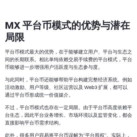
MX 平台币模式的优势与潜在
局限
平台币模式最大的优势，在于能够建立用户、平台与生态之
间的长期联系。相比单纯依赖交易手续费的平台模式，平台
币能够进一步增强用户活跃度与生态参与度。
与此同时，平台币还能够帮助平台构建完整经济系统。例如
活动激励、用户等级、社区运营以及 Web3 扩展，都可以
通过平台币形成统一价值媒介。
不过，平台币模式也存在一定局限。由于平台币高度依赖平
台生态，因此平台业务增长、市场环境以及监管变化，都会
直接影响平台币需求结构。
此外，很多用户容易将平台币误解为“平台股权”。实际上，