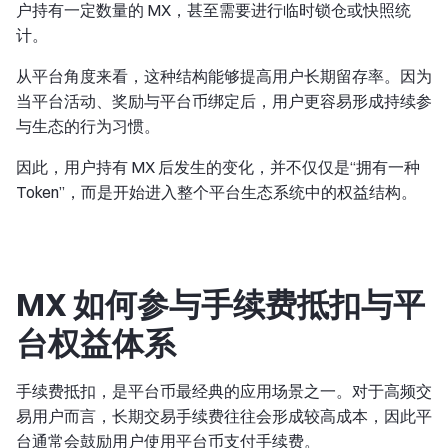
户持有一定数量的 MX，甚至需要进行临时锁仓或快照统
计。
从平台角度来看，这种结构能够提高用户长期留存率。因为
当平台活动、奖励与平台币绑定后，用户更容易形成持续参
与生态的行为习惯。
因此，用户持有 MX 后发生的变化，并不仅仅是“拥有一种
Token”，而是开始进入整个平台生态系统中的权益结构。
MX 如何参与手续费抵扣与平
台权益体系
手续费抵扣，是平台币最经典的应用场景之一。对于高频交
易用户而言，长期交易手续费往往会形成较高成本，因此平
台通常会鼓励用户使用平台币支付手续费。